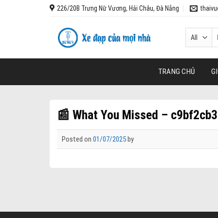
Skip
226/20B Trưng Nữ Vương, Hải Châu, Đà Nẵng
thaiv
to
content
T
k
TRANG CHỦ
GI
📰 What You Missed – c9bf2cb3
Posted on
01/07/2025
by