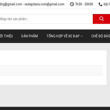
udng@gmail.com - xedapdana.com@gmail.com
7h30 - 20h00
Đặt 
ìm
iếm:
ỚI THIỆU
SẢN PHẨM
TỔNG HỢP VỀ XE ĐẠP
CHẾ ĐỘ BẢ