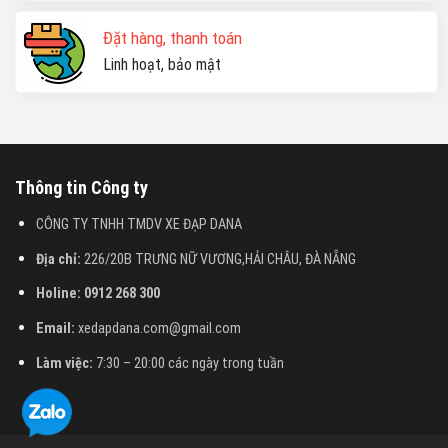
Đặt hàng, thanh toán
Linh hoạt, bảo mật
Thông tin Công ty
CÔNG TY TNHH TMDV XE ĐẠP DANA
Địa chỉ:
226/20B TRƯNG NỮ VƯƠNG,HẢI CHÂU, ĐÀ NẴNG
Holine: 0912 268 300
Email:
xedapdana.com@gmail.com
Làm việc:
7:30 – 20:00 các ngày trong tuần
Liên hệ qua Zalo