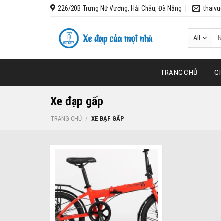
Skip
226/20B Trưng Nữ Vương, Hải Châu, Đà Nẵng
thaiv
to
content
Tì
ki
TRANG CHỦ
GI
Xe đạp gấp
TRANG CHỦ
/
XE ĐẠP GẤP
Add to wishlist