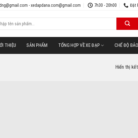
udng@gmail.com - xedapdana.com@gmail.com
7h30 - 20h00
Đặt 
m
ếm:
ỚI THIỆU
SẢN PHẨM
TỔNG HỢP VỀ XE ĐẠP
CHẾ ĐỘ BẢ
Hiển thị kế