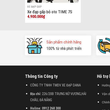
XE ĐẠP GẤP
+
Xe đạp gấp bỏ oto TIME 7S
4.900.000
₫
sườn nhôm
Sản phẩm chính hãng
100% từ nhà phát triển
Thông tin Công ty
Hỗ trợ
CÔNG TY TNHH TMDV XE ĐẠP DANA
Hướn
Địa chỉ:
226/20B TRƯNG NỮ VƯƠNG,HẢI
Vận c
CHÂU, ĐÀ NẴNG
Chính
Holine: 0912 268 300