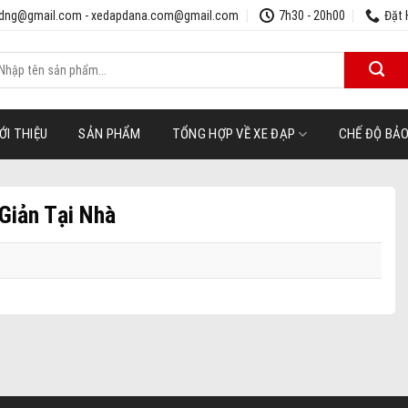
udng@gmail.com - xedapdana.com@gmail.com
7h30 - 20h00
Đặt 
ìm
iếm:
ỚI THIỆU
SẢN PHẨM
TỔNG HỢP VỀ XE ĐẠP
CHẾ ĐỘ BẢ
Giản Tại Nhà