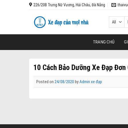
Skip
226/20B Trưng Nữ Vương, Hải Châu, Đà Nẵng
thaiv
to
content
T
k
TRANG CHỦ
GI
10 Cách Bảo Dưỡng Xe Đạp Đơn 
Posted on
24/08/2020
by
Admin xe đạp