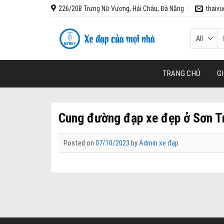
Skip
226/20B Trưng Nữ Vương, Hải Châu, Đà Nẵng
thaiv
to
content
T
k
TRANG CHỦ
GI
Cung đường đạp xe đẹp ở Sơn T
Posted on
07/10/2023
by
Admin xe đạp