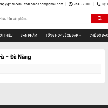
udng@gmail.com - xedapdana.com@gmail.com
7h30 - 20h00
Đặt 
ìm
iếm:
ỚI THIỆU
SẢN PHẨM
TỔNG HỢP VỀ XE ĐẠP
CHẾ ĐỘ BẢ
rà – Đà Nẵng