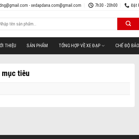
udng@gmail.com - xedapdana.com@gmail.com
7h30 - 20h00
Đặt 
ìm
iếm:
ỚI THIỆU
SẢN PHẨM
TỔNG HỢP VỀ XE ĐẠP
CHẾ ĐỘ BẢ
 mục tiêu