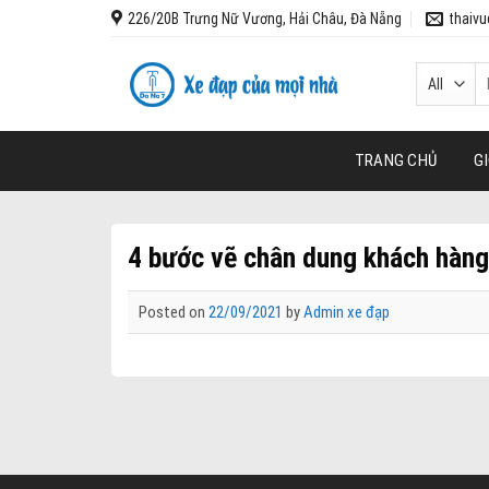
Skip
226/20B Trưng Nữ Vương, Hải Châu, Đà Nẵng
thaiv
to
content
T
k
TRANG CHỦ
GI
4 bước vẽ chân dung khách hàng
Posted on
22/09/2021
by
Admin xe đạp