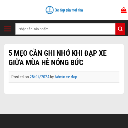
Skip
to
content
Tìm
kiếm:
5 MẸO CẦN GHI NHỚ KHI ĐẠP XE
GIỮA MÙA HÈ NÓNG BỨC
Posted on
25/04/2024
by
Admin xe đạp