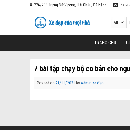
Skip
226/20B Trưng Nữ Vương, Hải Châu, Đà Nẵng
thaiv
to
content
T
k
TRANG CHỦ
GI
7 bài tập chạy bộ cơ bản cho ng
Posted on
21/11/2021
by
Admin xe đạp