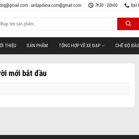
udng@gmail.com - xedapdana.com@gmail.com
7h30 - 20h00
Đặt 
ìm
iếm:
ỚI THIỆU
SẢN PHẨM
TỔNG HỢP VỀ XE ĐẠP
CHẾ ĐỘ BẢ
ười mới bắt đầu