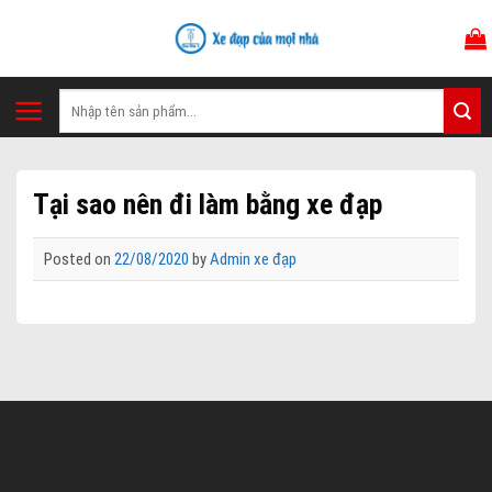
Skip
to
content
Tìm
kiếm:
Tại sao nên đi làm bằng xe đạp
Posted on
22/08/2020
by
Admin xe đạp