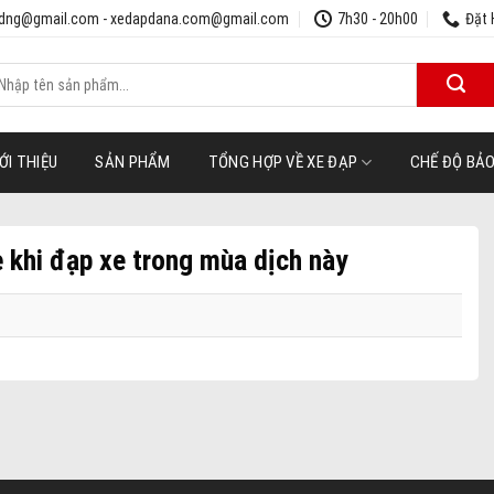
udng@gmail.com - xedapdana.com@gmail.com
7h30 - 20h00
Đặt 
ìm
iếm:
ỚI THIỆU
SẢN PHẨM
TỔNG HỢP VỀ XE ĐẠP
CHẾ ĐỘ BẢ
ẻ khi đạp xe trong mùa dịch này