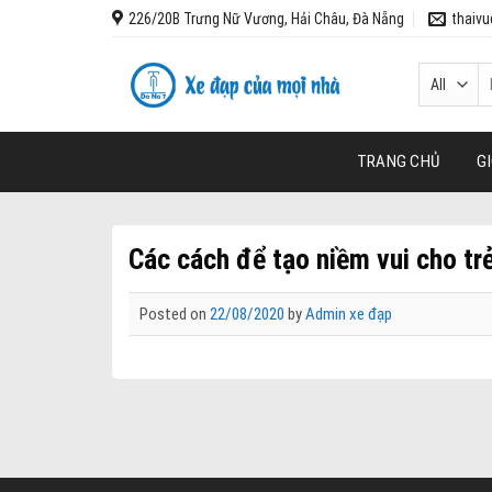
Skip
226/20B Trưng Nữ Vương, Hải Châu, Đà Nẵng
thaiv
to
content
T
k
TRANG CHỦ
GI
Các cách để tạo niềm vui cho tr
Posted on
22/08/2020
by
Admin xe đạp