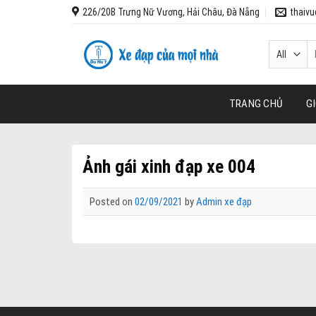
Skip
226/20B Trưng Nữ Vương, Hải Châu, Đà Nẵng
thaiv
to
content
T
k
TRANG CHỦ
GI
Ảnh gái xinh đạp xe 004
Posted on
02/09/2021
by
Admin xe đạp