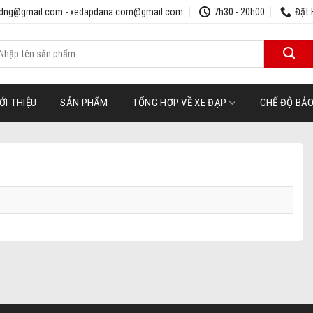
udng@gmail.com - xedapdana.com@gmail.com
7h30 - 20h00
Đặt 
ìm
iếm:
ỚI THIỆU
SẢN PHẨM
TỔNG HỢP VỀ XE ĐẠP
CHẾ ĐỘ BẢ