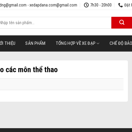
udng@gmail.com - xedapdana.com@gmail.com
7h30 - 20h00
Đặt 
ìm
iếm:
ỚI THIỆU
SẢN PHẨM
TỔNG HỢP VỀ XE ĐẠP
CHẾ ĐỘ BẢ
 các môn thể thao