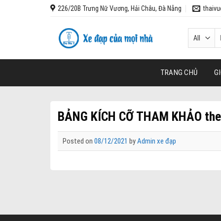
Skip
226/20B Trưng Nữ Vương, Hải Châu, Đà Nẵng
thaiv
to
content
T
k
TRANG CHỦ
GI
BẢNG KÍCH CỠ THAM KHẢO theo
Posted on
08/12/2021
by
Admin xe đạp