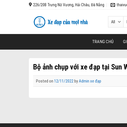
Skip
226/20B Trưng Nữ Vương, Hải Châu, Đà Nẵng
thaiv
to
content
T
k
TRANG CHỦ
GI
Bộ ảnh chụp với xe đạp tại Sun
Posted on
12/11/2022
by
Admin xe đạp