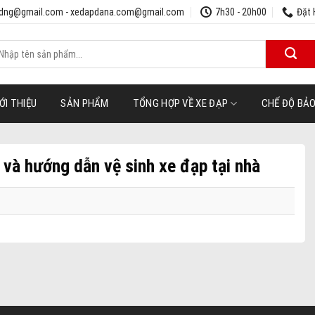
udng@gmail.com - xedapdana.com@gmail.com
7h30 - 20h00
Đặt 
ìm
iếm:
ỚI THIỆU
SẢN PHẨM
TỔNG HỢP VỀ XE ĐẠP
CHẾ ĐỘ BẢ
và hướng dẫn vệ sinh xe đạp tại nhà