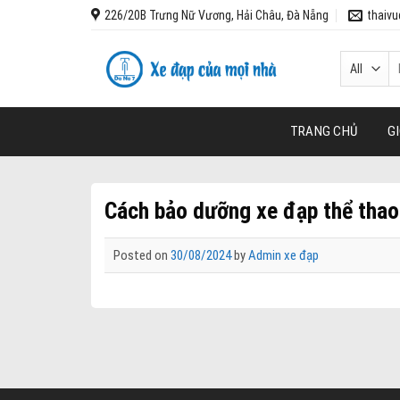
Skip
226/20B Trưng Nữ Vương, Hải Châu, Đà Nẵng
thaiv
to
content
T
k
TRANG CHỦ
GI
Cách bảo dưỡng xe đạp thể thao 
Posted on
30/08/2024
by
Admin xe đạp