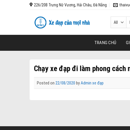
Skip
226/20B Trưng Nữ Vương, Hải Châu, Đà Nẵng
thaiv
to
content
T
k
TRANG CHỦ
GI
Chạy xe đạp đi làm phong cách m
Posted on
22/08/2020
by
Admin xe đạp