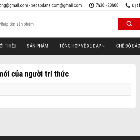
udng@gmail.com - xedapdana.com@gmail.com
7h30 - 20h00
Đặt 
ìm
iếm:
ỚI THIỆU
SẢN PHẨM
TỔNG HỢP VỀ XE ĐẠP
CHẾ ĐỘ BẢ
ới của người trí thức