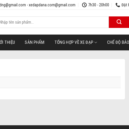
udng@gmail.com - xedapdana.com@gmail.com
7h30 - 20h00
Đặt 
ìm
iếm:
ỚI THIỆU
SẢN PHẨM
TỔNG HỢP VỀ XE ĐẠP
CHẾ ĐỘ BẢ