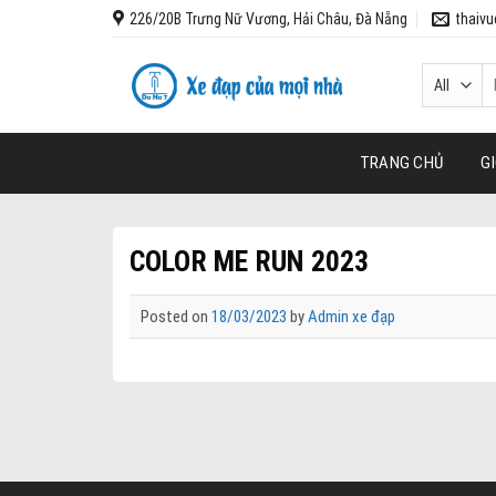
Skip
226/20B Trưng Nữ Vương, Hải Châu, Đà Nẵng
thaiv
to
content
T
k
TRANG CHỦ
GI
COLOR ME RUN 2023
Posted on
18/03/2023
by
Admin xe đạp