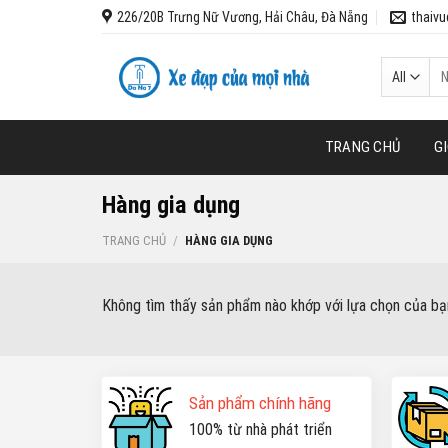
Skip
226/20B Trưng Nữ Vương, Hải Châu, Đà Nẵng
thaiv
to
content
Tì
ki
TRANG CHỦ
GI
Hàng gia dụng
TRANG CHỦ
/
HÀNG GIA DỤNG
Không tìm thấy sản phẩm nào khớp với lựa chọn của bạ
Sản phẩm chính hãng
100% từ nhà phát triển