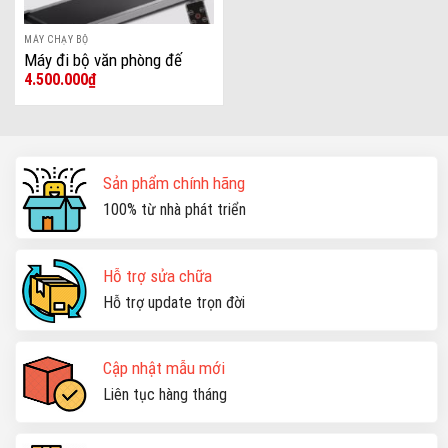
MÁY CHẠY BỘ
Máy đi bộ văn phòng đế
4.500.000
₫
bằng đa năng 1-6km
Sản phẩm chính hãng
100% từ nhà phát triển
Hỗ trợ sửa chữa
Hỗ trợ update trọn đời
Cập nhật mẫu mới
Liên tục hàng tháng