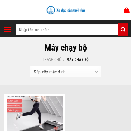
Skip
to
content
Tìm
kiếm:
Máy chạy bộ
TRANG CHỦ
/
MÁY CHẠY BỘ
Add to wishlist