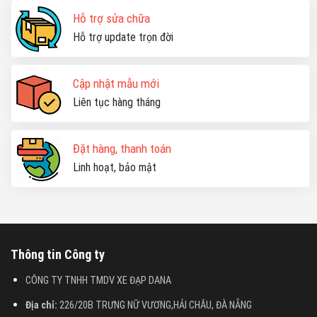
Hỗ trợ sửa chữa
Hỗ trợ update trọn đời
Cập nhật mẫu mới
Liên tục hàng tháng
Đặt hàng, thanh toán
Linh hoạt, bảo mật
Thông tin Công ty
CÔNG TY TNHH TMDV XE ĐẠP DANA
Địa chỉ:
226/20B TRƯNG NỮ VƯƠNG,HẢI CHÂU, ĐÀ NẴNG