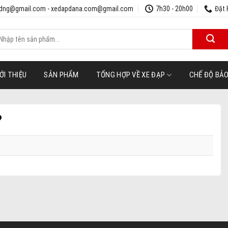
udng@gmail.com - xedapdana.com@gmail.com
7h30 - 20h00
Đặt 
ìm
iếm:
ỚI THIỆU
SẢN PHẨM
TỔNG HỢP VỀ XE ĐẠP
CHẾ ĐỘ BẢ
?