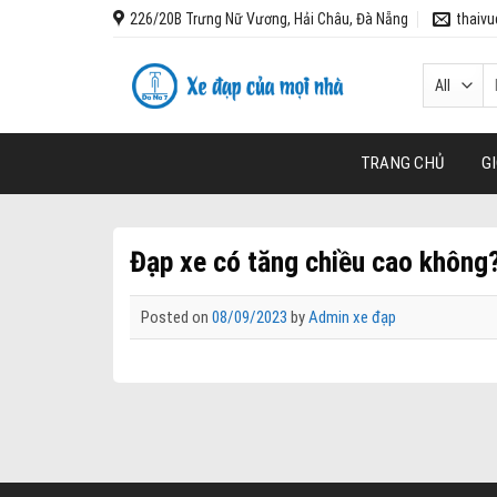
Skip
226/20B Trưng Nữ Vương, Hải Châu, Đà Nẵng
thaiv
to
content
T
k
TRANG CHỦ
GI
Đạp xe có tăng chiều cao không
Posted on
08/09/2023
by
Admin xe đạp