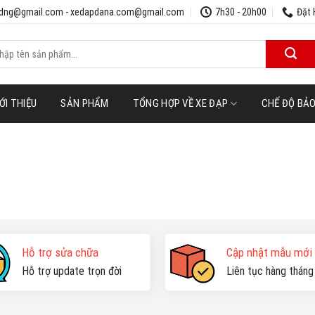
udng@gmail.com - xedapdana.com@gmail.com
7h30 - 20h00
Đặt 
m
m:
ỚI THIỆU
SẢN PHẨM
TỔNG HỢP VỀ XE ĐẠP
CHẾ ĐỘ BẢ
Hỗ trợ sửa chữa
Cập nhật mẫu mới
Hỗ trợ update trọn đời
Liên tục hàng tháng