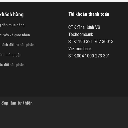
 khách hàng
Tài khoản thanh toán
g dẫn mua hàng
CTK :Thái Đình Vũ
Techcombank
huyển và giao nhận
STK: 190 321 767 30013
 sách đổi trả sản phẩm
Vietcombank
ỏi thường gặp
STK:004 1000 273 391
ầu đổi sản phẩm
 đạp làm từ thiện