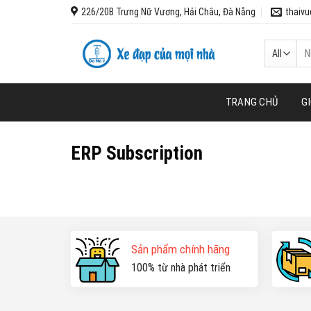
Skip
226/20B Trưng Nữ Vương, Hải Châu, Đà Nẵng
thaiv
to
content
Tì
kiế
TRANG CHỦ
GI
ERP Subscription
Sản phẩm chính hãng
100% từ nhà phát triển