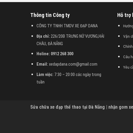
Thông tin Công ty
Hỗ trợ
CÔNG TY TNHH TMDV XE ĐẠP DANA
Hướn
Địa chỉ:
226/20B TRƯNG NỮ VƯƠNG,HẢI
Vận c
CHÂU, ĐÀ NẴNG
Chính
Holine: 0912 268 300
Câu h
Email:
xedapdana.com@gmail.com
Yêu c
Làm việc:
7:30 – 20:00 các ngày trong
tuần
Sửa chữa xe đạp thể thao tại Đà Nẵng | nhận gom xe