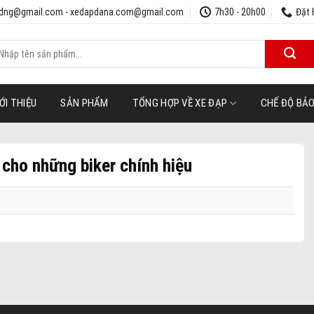
udng@gmail.com - xedapdana.com@gmail.com
7h30 - 20h00
Đặt 
ìm
iếm:
ỚI THIỆU
SẢN PHẨM
TỔNG HỢP VỀ XE ĐẠP
CHẾ ĐỘ BẢ
cho những biker chính hiệu