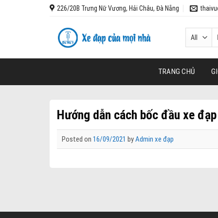
Skip
226/20B Trưng Nữ Vương, Hải Châu, Đà Nẵng
thaiv
to
content
T
k
TRANG CHỦ
GI
Hướng dẫn cách bốc đầu xe đạp 
Posted on
16/09/2021
by
Admin xe đạp