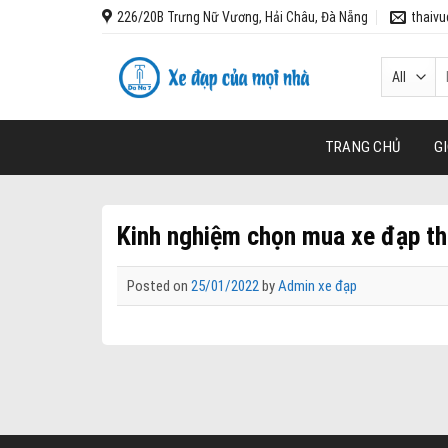
Skip
226/20B Trưng Nữ Vương, Hải Châu, Đà Nẵng
thaiv
to
content
T
k
TRANG CHỦ
GI
Kinh nghiệm chọn mua xe đạp th
Posted on
25/01/2022
by
Admin xe đạp