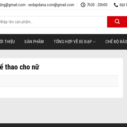
udng@gmail.com - xedapdana.com@gmail.com
7h30 - 20h00
Đặt 
ìm
iếm:
ỚI THIỆU
SẢN PHẨM
TỔNG HỢP VỀ XE ĐẠP
CHẾ ĐỘ BẢ
ể thao cho nữ