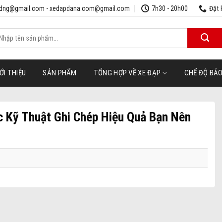
udng@gmail.com - xedapdana.com@gmail.com
7h30 - 20h00
Đặt 
ìm
iếm:
ỚI THIỆU
SẢN PHẨM
TỔNG HỢP VỀ XE ĐẠP
CHẾ ĐỘ BẢ
ác Kỹ Thuật Ghi Chép Hiệu Quả Bạn Nên