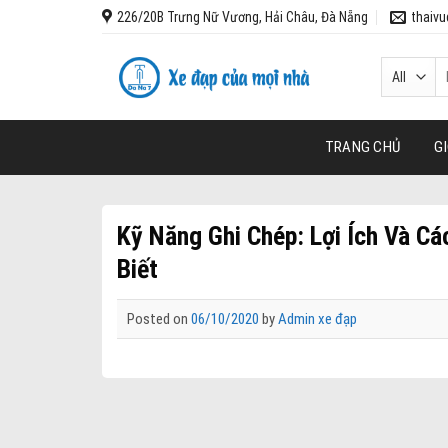
Skip
226/20B Trưng Nữ Vương, Hải Châu, Đà Nẵng
thaiv
to
content
T
k
TRANG CHỦ
GI
Kỹ Năng Ghi Chép: Lợi Ích Và C
Biết
Posted on
06/10/2020
by
Admin xe đạp