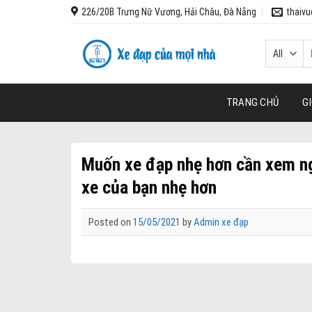
Skip
226/20B Trưng Nữ Vương, Hải Châu, Đà Nẵng
thaiv
to
content
T
k
TRANG CHỦ
GI
Muốn xe đạp nhẹ hơn cần xem ng
xe của bạn nhẹ hơn
Posted on
15/05/2021
by
Admin xe đạp