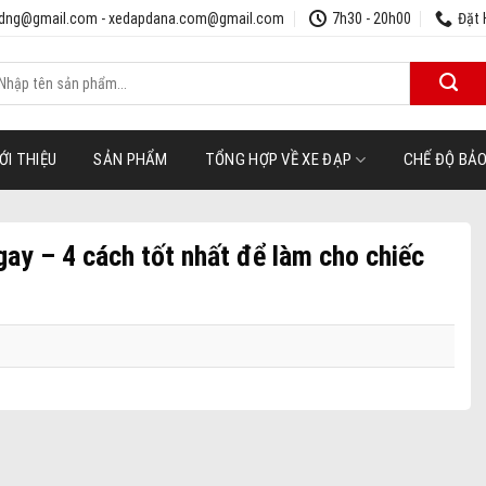
udng@gmail.com - xedapdana.com@gmail.com
7h30 - 20h00
Đặt 
ìm
iếm:
ỚI THIỆU
SẢN PHẨM
TỔNG HỢP VỀ XE ĐẠP
CHẾ ĐỘ BẢ
ay – 4 cách tốt nhất để làm cho chiếc