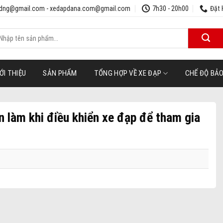
udng@gmail.com - xedapdana.com@gmail.com
7h30 - 20h00
Đặt 
ìm
iếm:
ỚI THIỆU
SẢN PHẨM
TỔNG HỢP VỀ XE ĐẠP
CHẾ ĐỘ BẢ
 làm khi điều khiển xe đạp để tham gia