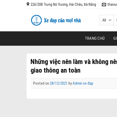
Skip
226/20B Trưng Nữ Vương, Hải Châu, Đà Nẵng
thaiv
to
content
T
k
TRANG CHỦ
GI
Những việc nên làm và không nên
giao thông an toàn
Posted on
28/12/2021
by
Admin xe đạp