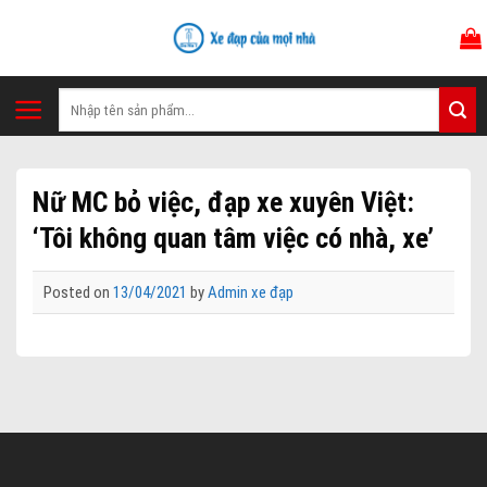
Skip
to
content
Tìm
kiếm:
Nữ MC bỏ việc, đạp xe xuyên Việt:
‘Tôi không quan tâm việc có nhà, xe’
Posted on
13/04/2021
by
Admin xe đạp