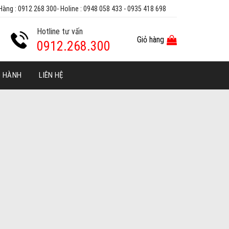
Hàng : 0912 268 300- Holine : 0948 058 433 - 0935 418 698
Hotline tư vấn
Giỏ hàng
0912.268.300
O HÀNH
LIÊN HỆ