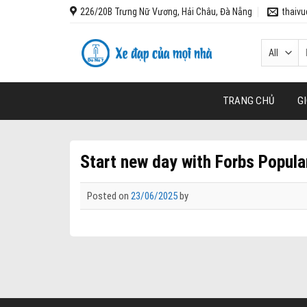
Skip
226/20B Trưng Nữ Vương, Hải Châu, Đà Nẵng
thaiv
to
content
T
k
TRANG CHỦ
GI
Start new day with Forbs Popul
Posted on
23/06/2025
by