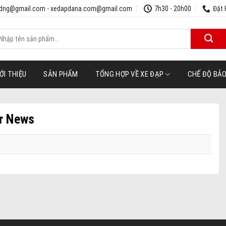
udng@gmail.com - xedapdana.com@gmail.com
7h30 - 20h00
Đặt 
ìm
iếm:
ỚI THIỆU
SẢN PHẨM
TỔNG HỢP VỀ XE ĐẠP
CHẾ ĐỘ BẢ
ar News