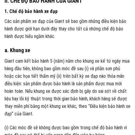
II. CHẾ ĐỘ BẢO HÀNH CỦA GIANT
1. Chế độ bảo hành xe đạp
Các sản phẩm xe đạp của Giant sẽ bao gồm những điều kiện bảo
hành được giới hạn dưới đây thay cho tất cả những chế độ bảo
hành được hiểu ngầm khác.
a. Khung xe
Giant cam kết bảo hành 5 (năm) năm cho khung xe kể từ ngày mua
hàng đầu tiên, không bao gồm móc đề sau (i) và phần sơn phủ
hoặc các họa tiết thẩm mỹ (ii) trên bất kỳ xe đạp nào thỏa mãn
điều kiện: sản phẩm được bảo hành là sản phẩm được mua mới
hoàn toàn. Nếu khung xe được xác định bị gãy do sai sót về chất
liệu hay lỗi kỹ thuật trong thời gian bảo hành, khách hàng sẽ được
thay miễn phí bằng một khung xe khác, theo “Điều kiện bảo hành xe
đạp” của Giant.
(i) Các móc đề sẽ không được bao gồm trong chế độ bảo hành vì