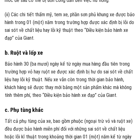
móc đề sau có thể bị uốn cong dẫn đến việc hư hỏng.
(ii) Các chi tiết thẩm mỹ, tem xe, phần sơn phủ khung xe được bảo
hành trong 01 (một) năm trong trường hợp được xác định bị lỗi do
sai sót về chất liệu hay lỗi kỹ thuật theo “Điều kiện bảo hành xe
đạp” của Giant.
b. Ruột và lốp xe
Bảo hành 30 (ba mươi) ngày kể từ ngày mua hàng đầu tiên trong
trường hợp vỏ hay ruột xe được xác định bị hư do sai sót về chất
liệu hay lỗi kỹ thuật. Nếu xe vẫn còn trong thời gian bảo hành,
khách hàng sẽ được thay mới bằng một sản phẩm khác mà không
tính thêm phí, theo “Điều kiện bảo hành xe đạp” của Giant.
c. Phụ tùng khác
Tất cả phụ tùng của xe, bao gồm phuộc (ngoại trừ vỏ và ruột xe)
đều được bảo hành miễn phí đối với những sai sót về chất liệu
hoặc lỗi kĩ thuật trong khoảng thời gian 01 (một) năm kể từ ngày