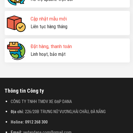
Cập nhật mẫu mới
Liên tục hàng tháng
Đặt hàng, thanh toán
Linh hoạt, bảo mật
Thông tin Công ty
CÔNG TY TNHH TMDV XE ĐẠP DANA
Địa chỉ:
226/20B TRƯNG NỮ VƯƠNG,HẢI CHÂU, ĐÀ NẴNG
Holine: 0912 268 300
Email:
xedapdana.com@gmail.com