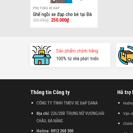
PHỤ TÙNG XE ĐẠP
+
Ghế ngồi xe đạp cho bé tại Đà
Giá
Giá
250.000
₫
300.000
₫
Nẵng
gốc
hiện
là:
tại
300.000₫.
là:
250.000₫.
Sản phẩm chính hãng
100% từ nhà phát triển
Thông tin Công ty
Hỗ trợ
CÔNG TY TNHH TMDV XE ĐẠP DANA
Hướn
Địa chỉ:
226/20B TRƯNG NỮ VƯƠNG,HẢI
Vận c
CHÂU, ĐÀ NẴNG
Chính
Holine: 0912 268 300