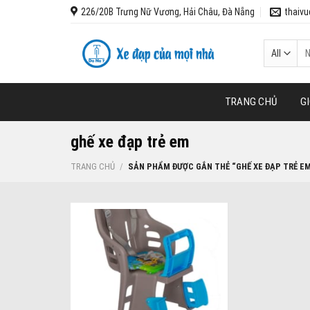
Skip
226/20B Trưng Nữ Vương, Hải Châu, Đà Nẵng
thaiv
to
content
Tì
ki
TRANG CHỦ
GI
ghế xe đạp trẻ em
TRANG CHỦ
/
SẢN PHẨM ĐƯỢC GẮN THẺ “GHẾ XE ĐẠP TRẺ EM
Add to wishlist