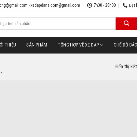
udng@gmail.com - xedapdana.com@gmail.com
7h30 - 20h00
Đặt 
m
ếm:
ỚI THIỆU
SẢN PHẨM
TỔNG HỢP VỀ XE ĐẠP
CHẾ ĐỘ BẢ
Hiển thị kế
”