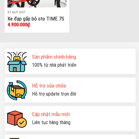
XE ĐẠP GẤP
Xe đạp gấp bỏ oto TIME 7S
4.900.000
₫
sườn nhôm
Sản phẩm chính hãng
100% từ nhà phát triển
Hỗ trợ sửa chữa
Hỗ trợ update trọn đời
Cập nhật mẫu mới
Liên tục hàng tháng