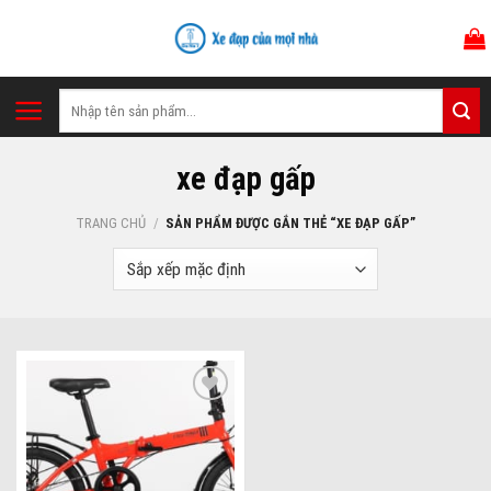
Skip
to
content
Tìm
kiếm:
xe đạp gấp
TRANG CHỦ
/
SẢN PHẨM ĐƯỢC GẮN THẺ “XE ĐẠP GẤP”
Add to wishlist