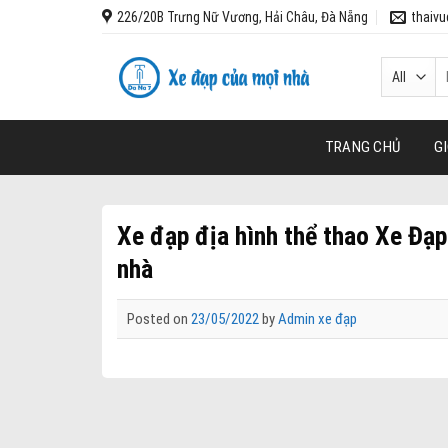
Skip
226/20B Trưng Nữ Vương, Hải Châu, Đà Nẵng
thaiv
to
content
T
k
TRANG CHỦ
GI
Xe đạp địa hình thể thao Xe Đạp
nhà
Posted on
23/05/2022
by
Admin xe đạp