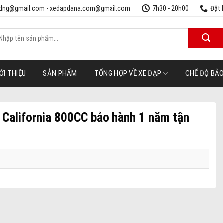
udng@gmail.com - xedapdana.com@gmail.com
7h30 - 20h00
Đặt 
ìm
iếm:
ỚI THIỆU
SẢN PHẨM
TỔNG HỢP VỀ XE ĐẠP
CHẾ ĐỘ BẢ
 California 800CC bảo hành 1 năm tận