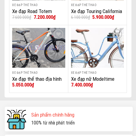
XE ĐẠP THỂ THAO
XE ĐẠP THỂ THAO
Xe đạp Road Totem
Xe đạp Touring California
Giá
Giá
Giá
Giá
7.200.000
₫
5.900.000
₫
7.600.000
₫
6.100.000
₫
Aurora 700 DaNa
City 350
gốc
hiện
gốc
hiện
là:
tại
là:
tại
7.600.000₫.
là:
6.100.000₫.
là:
7.200.000₫.
5.900.000₫.
Add to wishlist
Add to wishlist
XE ĐẠP THỂ THAO
XE ĐẠP THỂ THAO
Xe đạp thể thao địa hình
Xe đạp nữ Modeltime
5.050.000
₫
7.400.000
₫
thể thao California 260cc
Sophia (2022)
26inch Khung Nhôm Đề
Shimano
Sản phẩm chính hãng
100% từ nhà phát triển