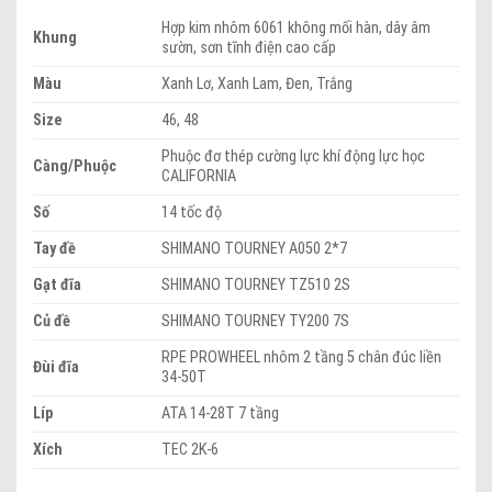
Hợp kim nhôm 6061 không mối hàn, dây âm
Khung
sườn, sơn tĩnh điện cao cấp
Màu
Xanh Lơ, Xanh Lam, Đen, Trắng
Size
46, 48
Phuộc đơ thép cường lực khí động lực học
Càng/Phuộc
CALIFORNIA
Số
14 tốc độ
Tay đề
SHIMANO TOURNEY A050 2*7
Gạt đĩa
SHIMANO TOURNEY TZ510 2S
Củ đề
SHIMANO TOURNEY TY200 7S
RPE PROWHEEL nhôm 2 tầng 5 chân đúc liền
Đùi đĩa
34-50T
Líp
ATA 14-28T 7 tầng
Xích
TEC 2K-6