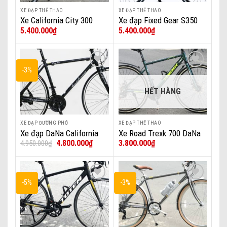
XE ĐẠP THỂ THAO
XE ĐẠP THỂ THAO
Xe California City 300
Xe đạp Fixed Gear S350
5.400.000
₫
5.400.000
₫
DaNa
DaNa
-3%
Add to wishlist
Add to wishlist
HẾT HÀNG
XE ĐẠP ĐƯỜNG PHỐ
XE ĐẠP THỂ THAO
Xe đạp DaNa California
Xe Road Trexk 700 DaNa
Giá
Giá
4.800.000
₫
3.800.000
₫
4.950.000
₫
City 250 sườn nhôm mẫu
gốc
hiện
2022
là:
tại
4.950.000₫.
là:
4.800.000₫.
-5%
-3%
Add to wishlist
Add to wishlist