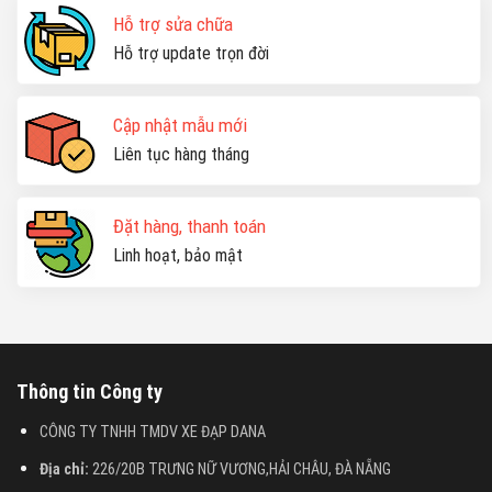
Hỗ trợ sửa chữa
Hỗ trợ update trọn đời
Cập nhật mẫu mới
Liên tục hàng tháng
Đặt hàng, thanh toán
Linh hoạt, bảo mật
Thông tin Công ty
CÔNG TY TNHH TMDV XE ĐẠP DANA
Địa chỉ:
226/20B TRƯNG NỮ VƯƠNG,HẢI CHÂU, ĐÀ NẴNG