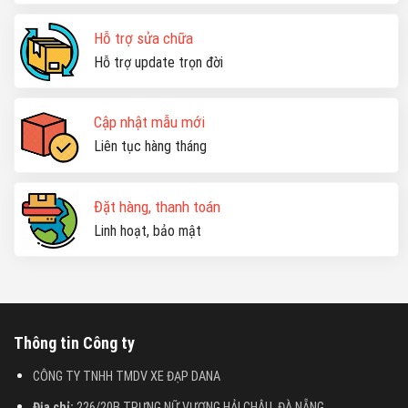
Hỗ trợ sửa chữa
Hỗ trợ update trọn đời
Cập nhật mẫu mới
Liên tục hàng tháng
Đặt hàng, thanh toán
Linh hoạt, bảo mật
Thông tin Công ty
CÔNG TY TNHH TMDV XE ĐẠP DANA
Địa chỉ:
226/20B TRƯNG NỮ VƯƠNG,HẢI CHÂU, ĐÀ NẴNG