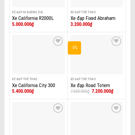
XE ĐẠP ĐI ĐƯỜNG DÀI
XE ĐẠP THỂ THAO
Xe California R2000L
Xe đạp Fixed Abraham
5.000.000
₫
3.200.000
₫
DaNa
-5%
Add to wishlist
Add to wishlist
XE ĐẠP THỂ THAO
XE ĐẠP THỂ THAO
Xe California City 300
Xe đạp Road Totem
Giá
Giá
5.400.000
₫
7.200.000
₫
7.600.000
₫
DaNa
Aurora 700 DaNa
gốc
hiện
là:
tại
7.600.000₫.
là:
7.200.000₫.
Add to wishlist
Add to wishlist