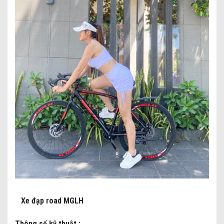
Xe đạp road MGLH
Thông số kỹ thuật :