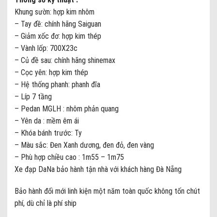
Khung sườn: hợp kim nhôm
– Tay đề: chính hãng Saiguan
– Giảm xốc đơ: hợp kim thép
– Vành lốp: 700X23c
– Củ đề sau: chính hãng shinemax
– Cọc yên: hợp kim thép
– Hệ thống phanh: phanh đĩa
– Líp 7 tầng
– Pedan MGLH : nhôm phản quang
– Yên da : mềm êm ái
– Khóa bánh trước: Ty
– Màu sắc: Đen Xanh dương, đen đỏ, đen vàng
– Phù hợp chiều cao : 1m55 – 1m75
Xe đạp DaNa bảo hành tận nhà với khách hàng Đà Nẵng
Bảo hành đổi mới linh kiện một năm toàn quốc không tốn chút
phí, dù chỉ là phí ship