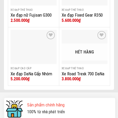
XE ĐẠP THỂ THAO
XE ĐẠP THỂ THAO
Xe đạp nữ Fujisan G300
Xe đạp Fixed Gear R350
2.500.000
₫
5.600.000
₫
DaNa
Add to wishlist
Add to wishlist
HẾT HÀNG
XE ĐẠP CAO CẤP
XE ĐẠP THỂ THAO
Xe đạp DaNa Gấp Nhôm
Xe Road Trexk 700 DaNa
5.200.000
₫
3.800.000
₫
California Time 6
Sản phẩm chính hãng
100% từ nhà phát triển