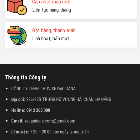
Cập nhật mẫu mới
Liên tục hàng tháng
Đặt hàng, thanh toán
Linh hoạt, bảo mật
Thông tin Công ty
CÔNG TY TNHH TMDV XE ĐẠP DANA
Địa chỉ:
226/20B TRƯNG NỮ VƯƠNG,HẢI CHÂU, ĐÀ NẴNG
Holine: 0912 268 300
Email:
xedapdana.com@gmail.com
Làm việc:
7:30 – 20:00 các ngày trong tuần