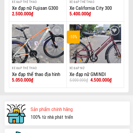
XE ĐẠP THỂ THAO
XE ĐẠP THỂ THAO
Xe đạp nữ Fujisan G300
Xe California City 300
2.500.000
₫
5.400.000
₫
DaNa
DaNa
-10%
Add to wishlist
Add to wishlist
XE ĐẠP THỂ THAO
XE ĐẠP NỮ
Xe đạp thể thao địa hình
Xe đạp nữ GMINDI
Giá
Giá
5.050.000
₫
4.500.000
₫
5.000.000
₫
thể thao California 260cc
gốc
hiện
26inch Khung Nhôm Đề
là:
tại
5.000.000₫.
là:
Shimano
4.500.000₫.
Sản phẩm chính hãng
100% từ nhà phát triển