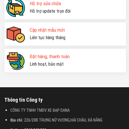
Hỗ trợ sửa chữa
Hỗ trợ update trọn đời
Cập nhật mẫu mới
Liên tục hàng tháng
Đặt hàng, thanh toán
Linh hoạt, bảo mật
Thông tin Công ty
CÔNG TY TNHH TMDV XE ĐẠP DANA
Địa chỉ:
226/20B TRƯNG NỮ VƯƠNG,HẢI CHÂU, ĐÀ NẴNG