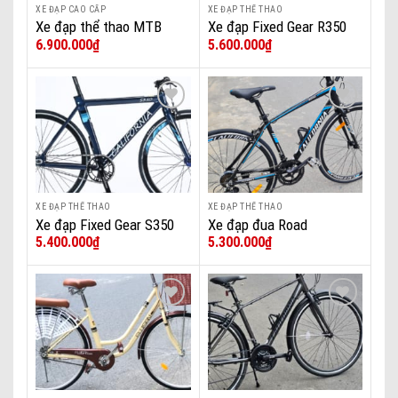
XE ĐẠP CAO CẤP
XE ĐẠP THỂ THAO
Xe đạp thể thao MTB
Xe đạp Fixed Gear R350
6.900.000
₫
5.600.000
₫
750cc
Add to wishlist
Add to wishlist
XE ĐẠP THỂ THAO
XE ĐẠP THỂ THAO
Xe đạp Fixed Gear S350
Xe đạp đua Road
5.400.000
₫
5.300.000
₫
DaNa
California R2000 – 2022
Add to wishlist
Add to wishlist