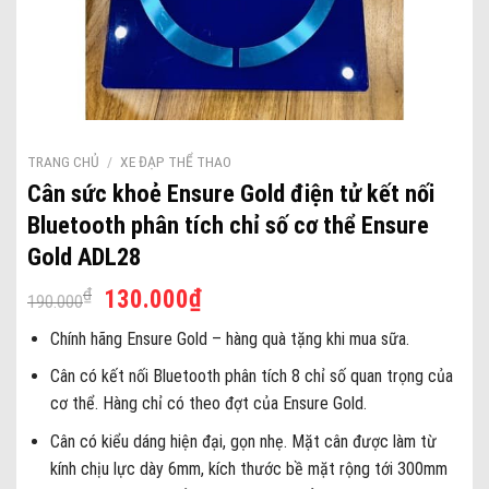
TRANG CHỦ
/
XE ĐẠP THỂ THAO
Cân sức khoẻ Ensure Gold điện tử kết nối
Bluetooth phân tích chỉ số cơ thể Ensure
Gold ADL28
Giá
Giá
₫
₫
130.000
190.000
gốc
hiện
Chính hãng Ensure Gold – hàng quà tặng khi mua sữa.
là:
tại
190.000₫.
là:
Cân có kết nối Bluetooth phân tích 8 chỉ số quan trọng của
130.000₫.
cơ thể. Hàng chỉ có theo đợt của Ensure Gold.
Cân có kiểu dáng hiện đại, gọn nhẹ. Mặt cân được làm từ
kính chịu lực dày 6mm, kích thước bề mặt rộng tới 300mm