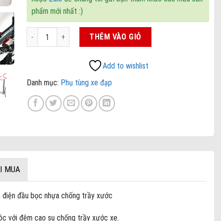
phẩm mới nhất :)
Giá treo xe đạp lên tường số lượng
THÊM VÀO GIỎ
Add to wishlist
Danh mục:
Phụ tùng xe đạp
I MUA
h điện đầu bọc nhựa chống trầy xước
c với đệm cao su chống trầy xước xe.