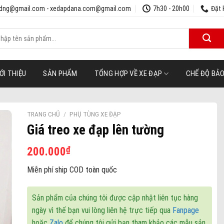
udng@gmail.com - xedapdana.com@gmail.com
7h30 - 20h00
Đặt 
m
ếm:
ỚI THIỆU
SẢN PHẨM
TỔNG HỢP VỀ XE ĐẠP
CHẾ ĐỘ BẢ
TRANG CHỦ
/
PHỤ TÙNG XE ĐẠP
Giá treo xe đạp lên tường
₫
200.000
ist
Miễn phí ship COD toàn quốc
Sản phẩm của chúng tôi được cập nhật liên tục hàng
ngày vì thế bạn vui lòng liên hệ trực tiếp qua
Fanpage
hoặc
Zalo
để chúng tôi gửi bạn tham khảo các mẫu sản