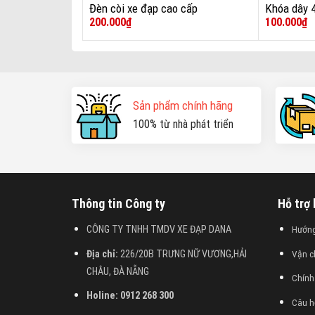
Đèn còi xe đạp cao cấp
Khóa dây 
200.000
₫
100.000
₫
Sản phẩm chính hãng
100% từ nhà phát triển
Thông tin Công ty
Hỗ trợ
CÔNG TY TNHH TMDV XE ĐẠP DANA
Hướn
Địa chỉ:
226/20B TRƯNG NỮ VƯƠNG,HẢI
Vận c
CHÂU, ĐÀ NẴNG
Chính
Holine: 0912 268 300
Câu h