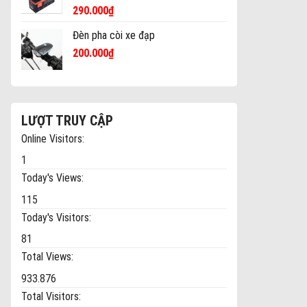
290.000
₫
Đèn pha còi xe đạp
200.000
₫
LƯỢT TRUY CẬP
Online Visitors:
1
Today's Views:
115
Today's Visitors:
81
Total Views:
933.876
Total Visitors: