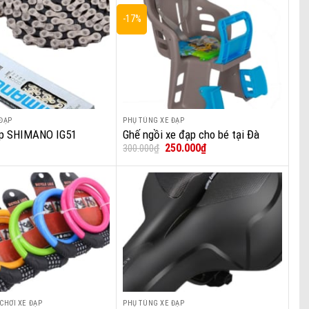
-17%
Add to wishlist
Add to wishlist
ĐẠP
PHỤ TÙNG XE ĐẠP
+
ạp SHIMANO IG51
Ghế ngồi xe đạp cho bé tại Đà
Giá
Giá
250.000
₫
300.000
₫
Nẵng
gốc
hiện
là:
tại
300.000₫.
là:
250.000₫.
Add to wishlist
Add to wishlist
 CHƠI XE ĐẠP
PHỤ TÙNG XE ĐẠP
+