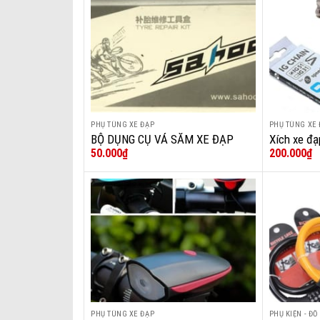
Add to wishlist
PHỤ TÙNG XE ĐẠP
PHỤ TÙNG XE 
+
+
BỘ DỤNG CỤ VÁ SĂM XE ĐẠP
Xích xe đ
50.000
₫
200.000
₫
SAHOO
6/7/8S
Add to wishlist
PHỤ TÙNG XE ĐẠP
PHỤ KIỆN - ĐỒ
+
+