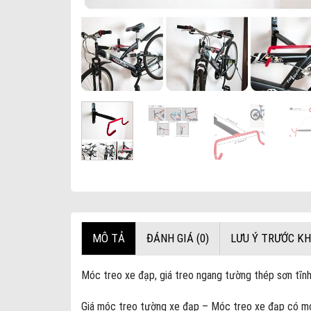
MÔ TẢ
ĐÁNH GIÁ (0)
LƯU Ý TRƯỚC KH
Móc treo xe đạp, giá treo ngang tường thép sơn tĩn
Giá móc treo tường xe đạp – Móc treo xe đạp có mó