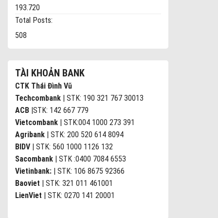
193.720
Total Posts:
508
TÀI KHOẢN BANK
CTK Thái Đình Vũ
Techcombank
| STK: 190 321 767 30013
ACB
|STK: 142 667 779
Vietcombank
| STK:004 1000 273 391
Agribank
| STK: 200 520 614 8094
BIDV
| STK: 560 1000 1126 132
Sacombank
| STK :0400 7084 6553
Vietinbank:
| STK: 106 8675 92366
Baoviet
| STK: 321 011 461001
LienViet
| STK: 0270 141 20001