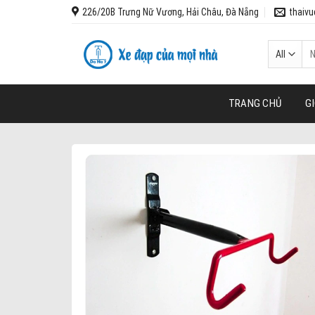
Skip
226/20B Trưng Nữ Vương, Hải Châu, Đà Nẵng
thaiv
to
content
Tì
ki
TRANG CHỦ
GI
Add to wishl