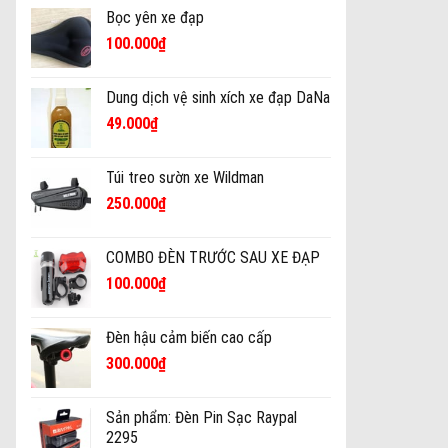
Bọc yên xe đạp
100.000
₫
Dung dịch vệ sinh xích xe đạp DaNa
49.000
₫
Túi treo sườn xe Wildman
250.000
₫
COMBO ĐÈN TRƯỚC SAU XE ĐẠP
100.000
₫
Đèn hậu cảm biến cao cấp
300.000
₫
Sản phẩm: Đèn Pin Sạc Raypal
2295