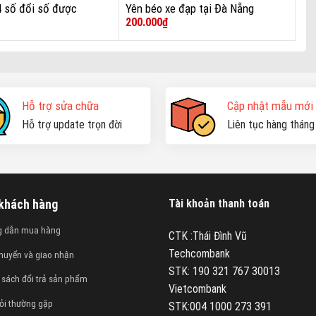
4 số đổi số được
Yên béo xe đạp tại Đà Nẵng
200.000
₫
Hỗ trợ sửa chữa
Cập nhật mẫu mới
Hỗ trợ update trọn đời
Liên tục hàng tháng
 khách hàng
Tài khoản thanh toán
g dẫn mua hàng
CTK :Thái Đình Vũ
Techcombank
huyển và giao nhận
STK: 190 321 767 30013
 sách đổi trả sản phẩm
Vietcombank
ỏi thường gặp
STK:004 1000 273 391