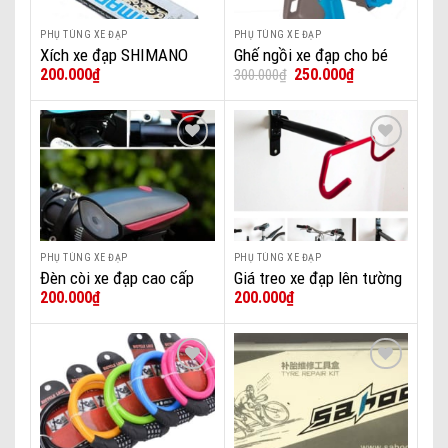
PHỤ TÙNG XE ĐẠP
PHỤ TÙNG XE ĐẠP
Xích xe đạp SHIMANO
Ghế ngồi xe đạp cho bé
Giá
Giá
200.000
₫
250.000
₫
300.000
₫
IG51 6/7/8S
tại Đà Nẵng
gốc
hiện
là:
tại
300.000₫.
là:
250.000₫.
Add to wishlist
Add to wishlist
PHỤ TÙNG XE ĐẠP
PHỤ TÙNG XE ĐẠP
Đèn còi xe đạp cao cấp
Giá treo xe đạp lên tường
200.000
₫
200.000
₫
Add to wishlist
Add to wishlist