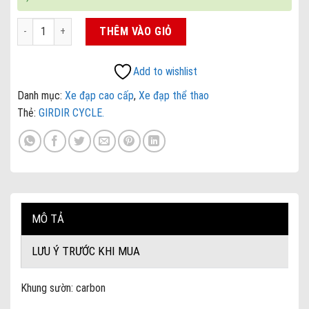
Xe đạp DaNa ĐỊA HÌNH CACBON GIRDIR CYCLE số lượng
THÊM VÀO GIỎ
Add to wishlist
Danh mục:
Xe đạp cao cấp
,
Xe đạp thể thao
Thẻ:
GIRDIR CYCLE.
MÔ TẢ
LƯU Ý TRƯỚC KHI MUA
Khung sườn: carbon