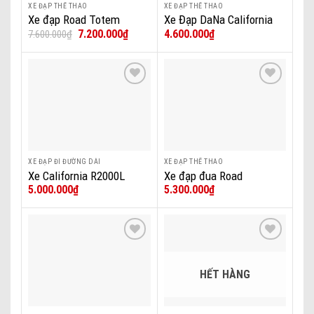
XE ĐẠP THỂ THAO
XE ĐẠP THỂ THAO
Xe đạp Road Totem
Xe Đạp DaNa California
Giá
Giá
7.200.000
₫
4.600.000
₫
7.600.000
₫
Aurora 700 DaNa
City 200 tại Đà Nẵng
gốc
hiện
là:
tại
7.600.000₫.
là:
7.200.000₫.
Add to wishlist
Add to wishlist
XE ĐẠP ĐI ĐƯỜNG DÀI
XE ĐẠP THỂ THAO
Xe California R2000L
Xe đạp đua Road
5.000.000
₫
5.300.000
₫
DaNa
California R2000 – 2022
Add to wishlist
Add to wishlist
HẾT HÀNG