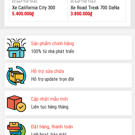
XE ĐẠP THỂ THAO
XE ĐẠP THỂ THAO
Xe California City 300
Xe Road Trexk 700 DaNa
5.400.000
₫
3.800.000
₫
DaNa
Sản phẩm chính hãng
100% từ nhà phát triển
Hỗ trợ sửa chữa
Hỗ trợ update trọn đời
Cập nhật mẫu mới
Liên tục hàng tháng
Đặt hàng, thanh toán
Linh hoạt, bảo mật