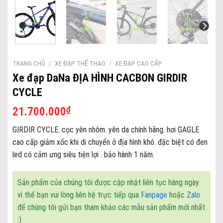
TRANG CHỦ
/
XE ĐẠP THỂ THAO
/
XE ĐẠP CAO CẤP
Xe đạp DaNa ĐỊA HÌNH CACBON GIRDIR
CYCLE
₫
21.700.000
GIRDIR CYCLE. cọc yên nhôm. yên da chính hãng. hơi GAGLE
cao cấp giảm xốc khi di chuyển ở địa hình khó. đặc biệt có đen
led có cảm ưng siêu tiện lợi . bảo hành 1 năm.
Sản phẩm của chúng tôi được cập nhật liên tục hàng ngày
vì thế bạn vui lòng liên hệ trực tiếp qua
Fanpage
hoặc
Zalo
để chúng tôi gửi bạn tham khảo các mẫu sản phẩm mới nhất
:)