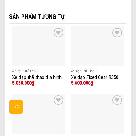
SẢN PHẨM TƯƠNG TỰ
Add to wishlist
Add to wishlist
XE ĐẠP THỂ THAO
XE ĐẠP THỂ THAO
Xe đạp thể thao địa hình
Xe đạp Fixed Gear R350
5.050.000
₫
5.600.000
₫
thể thao California 260cc
26inch Khung Nhôm Đề
Shimano
-5%
Add to wishlist
Add to wishlist