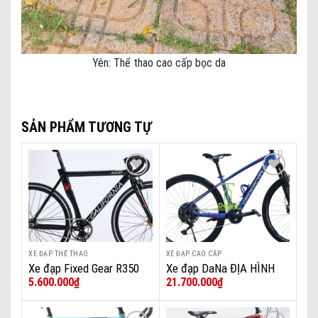
Yên: Thể thao cao cấp bọc da
SẢN PHẨM TƯƠNG TỰ
Add to wishlist
Add to wishlist
XE ĐẠP THỂ THAO
XE ĐẠP CAO CẤP
Xe đạp Fixed Gear R350
Xe đạp DaNa ĐỊA HÌNH
5.600.000
₫
21.700.000
₫
CACBON GIRDIR CYCLE