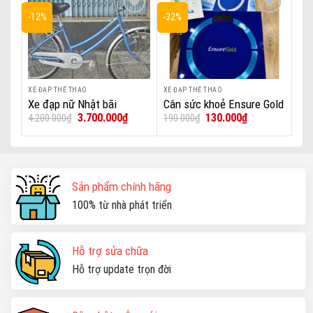
-12%
-32%
Add to wishlist
Add to wishlist
XE ĐẠP THỂ THAO
XE ĐẠP THỂ THAO
Xe đạp nữ Nhật bãi
Cân sức khoẻ Ensure Gold
Giá
Giá
Giá
Giá
3.700.000
₫
130.000
₫
4.200.000
₫
190.000
₫
điện tử kết nối Bluetooth
gốc
hiện
gốc
hiện
phân tích chỉ số cơ thể
là:
tại
là:
tại
4.200.000₫.
là:
190.000₫.
là:
Ensure Gold ADL28
3.700.000₫.
130.000₫.
Sản phẩm chính hãng
100% từ nhà phát triển
Hỗ trợ sửa chữa
Hỗ trợ update trọn đời