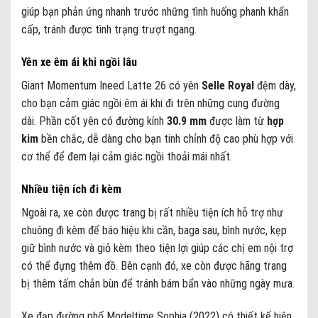
giúp bạn phản ứng nhanh trước những tình huống phanh khẩn
cấp, tránh được tình trạng trượt ngang.
Yên xe êm ái khi ngồi lâu
Giant Momentum Ineed Latte 26 có yên
Selle Royal
đệm dày,
cho bạn cảm giác ngồi êm ái khi đi trên những cung đường
dài. Phần cốt yên có đường kính
30.9 mm
được làm từ
hợp
kim
bền chắc, dễ dàng cho bạn tinh chỉnh độ cao phù hợp với
cơ thể để đem lại cảm giác ngồi thoải mái nhất.
Nhiều tiện ích đi kèm
Ngoài ra, xe còn được trang bị rất nhiều tiện ích hỗ trợ như
chuông đi kèm để báo hiệu khi cần, baga sau, bình nước, kẹp
giữ bình nước và giỏ kèm theo tiện lợi giúp các chị em nội trợ
có thể đựng thêm đồ. Bên cạnh đó, xe còn được hãng trang
bị thêm tấm chắn bùn để tránh bám bẩn vào những ngày mưa.
Xe đạp đường phố Modeltime Sophia (2022) có thiết kế hiện