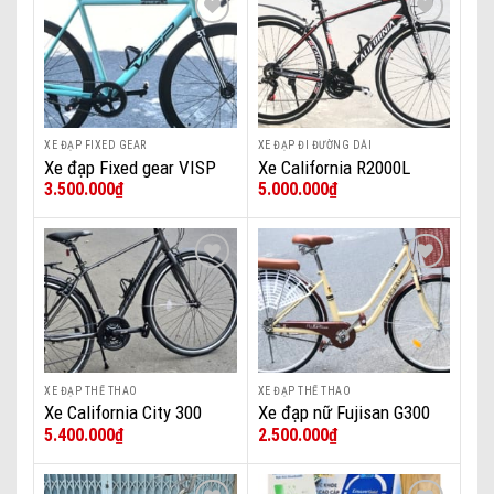
Add to wishlist
Add to wishlist
XE ĐẠP FIXED GEAR
XE ĐẠP ĐI ĐƯỜNG DÀI
Xe đạp Fixed gear VISP
Xe California R2000L
3.500.000
₫
5.000.000
₫
DaNa
Add to wishlist
Add to wishlist
XE ĐẠP THỂ THAO
XE ĐẠP THỂ THAO
Xe California City 300
Xe đạp nữ Fujisan G300
5.400.000
₫
2.500.000
₫
DaNa
DaNa