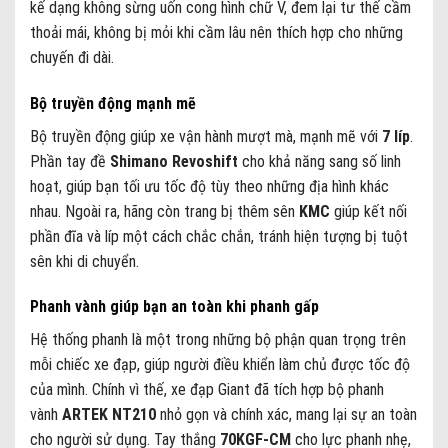
kế dạng không sừng uốn cong hình chữ V, đem lại tư thế cầm
thoải mái, không bị mỏi khi cầm lâu nên thích hợp cho những
chuyến đi dài.
Bộ truyền động mạnh mẽ
Bộ truyền động giúp xe vận hành mượt mà, mạnh mẽ với
7 líp
.
Phần tay đề
Shimano Revoshift
cho khả năng sang số linh
hoạt, giúp bạn tối ưu tốc độ tùy theo những địa hình khác
nhau. Ngoài ra, hãng còn trang bị thêm sên
KMC
giúp kết nối
phần đĩa và líp một cách chắc chắn, tránh hiện tượng bị tuột
sên khi di chuyển.
Phanh vành giúp bạn an toàn khi phanh gấp
Hệ thống phanh là một trong những bộ phận quan trọng trên
mỗi chiếc xe đạp, giúp người điều khiển làm chủ được tốc độ
của mình. Chính vì thế, xe đạp Giant đã tích hợp bộ phanh
vành
ARTEK NT210
nhỏ gọn và chính xác, mang lại sự an toàn
cho người sử dụng. Tay thắng
70KGF-CM
cho lực phanh nhẹ,