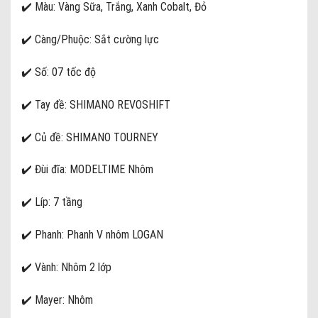
✔️ Màu: Vàng Sữa, Trắng, Xanh Cobalt, Đỏ
✔️ Càng/Phuộc: Sắt cường lực
✔️ Số: 07 tốc độ
✔️ Tay đề: SHIMANO REVOSHIFT
✔️ Củ đề: SHIMANO TOURNEY
✔️ Đùi đĩa: MODELTIME Nhôm
✔️ Líp: 7 tầng
✔️ Phanh: Phanh V nhôm LOGAN
✔️ Vành: Nhôm 2 lớp
✔️ Mayer: Nhôm