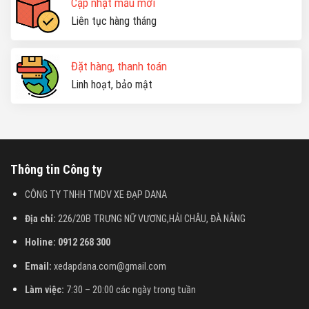
Cập nhật mẫu mới
Liên tục hàng tháng
Đặt hàng, thanh toán
Linh hoạt, bảo mật
Thông tin Công ty
CÔNG TY TNHH TMDV XE ĐẠP DANA
Địa chỉ:
226/20B TRƯNG NỮ VƯƠNG,HẢI CHÂU, ĐÀ NẴNG
Holine: 0912 268 300
Email:
xedapdana.com@gmail.com
Làm việc:
7:30 – 20:00 các ngày trong tuần