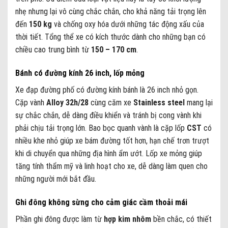
nhẹ nhưng lại vô cùng chắc chắn, cho khả năng tải trọng lên
đến
150 kg
và chống oxy hóa dưới những tác động xấu của
thời tiết. Tổng thể xe có kích thước dành cho những bạn có
chiều cao trung bình từ
150 – 170 cm
.
Bánh có đường kính 26 inch, lốp mỏng
Xe đạp đường phố có đường kính bánh là 26 inch nhỏ gọn.
Cặp vành
Alloy 32h/28
cùng căm xe
Stainless
steel
mang lại
sự chắc chắn, dễ dàng điều khiển và tránh bị cong vành khi
phải chịu tải trọng lớn. Bao bọc quanh vành là cặp lốp
CST
có
nhiều khe nhỏ giúp xe bám đường tốt hơn, hạn chế trơn trượt
khi di chuyển qua những địa hình ẩm ướt. Lốp xe mỏng giúp
tăng tính thẩm mỹ và linh hoạt cho xe, dễ dàng làm quen cho
những người mới bắt đầu.
Ghi đông không sừng cho cảm giác cầm thoải mái
Phần ghi đông được làm từ
hợp kim nhôm
bền chắc, có thiết