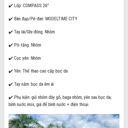
✔️ Lốp: COMPASS 26″
✔️ Bàn đạp/Pê-đan: MODELTIME CITY
✔️ Tay lái/Ghi-đông: Nhôm
✔️ Pô-tăng: Nhôm
✔️ Cọc yên: Nhôm
✔️ Yên: Thể thao cao cấp bọc da
✔️ Tay nắm: bọc da êm ái
✔️ Phụ kiện: giỏ nhôm đáy gỗ, baga nhôm, yên sau bọc da,
bình nước inox, giá để bình nước + điện thoại.