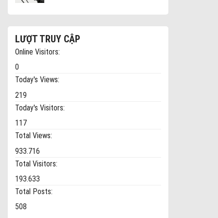
LƯỢT TRUY CẬP
Online Visitors:
0
Today's Views:
219
Today's Visitors:
117
Total Views:
933.716
Total Visitors:
193.633
Total Posts:
508