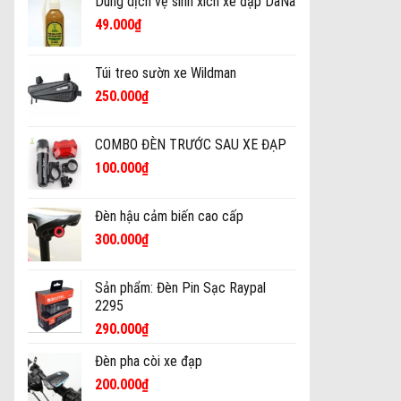
Dung dịch vệ sinh xích xe đạp DaNa
49.000
₫
Túi treo sườn xe Wildman
250.000
₫
COMBO ĐÈN TRƯỚC SAU XE ĐẠP
100.000
₫
Đèn hậu cảm biến cao cấp
300.000
₫
Sản phẩm: Đèn Pin Sạc Raypal
2295
290.000
₫
Đèn pha còi xe đạp
200.000
₫