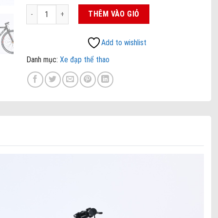
Xe đạp Fixed Gear S350 DaNa số lượng
THÊM VÀO GIỎ
Add to wishlist
Danh mục:
Xe đạp thể thao