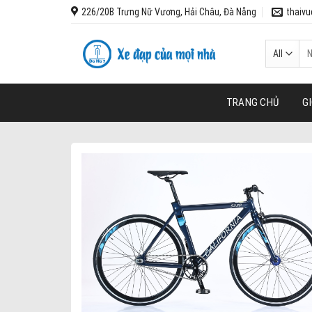
Skip
226/20B Trưng Nữ Vương, Hải Châu, Đà Nẵng
thaiv
to
content
Tì
ki
TRANG CHỦ
GI
Add to wishl