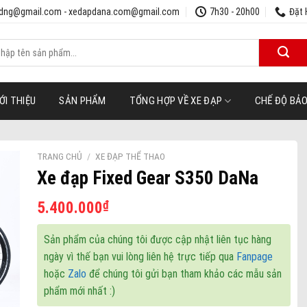
udng@gmail.com - xedapdana.com@gmail.com
7h30 - 20h00
Đặt 
m
ếm:
ỚI THIỆU
SẢN PHẨM
TỔNG HỢP VỀ XE ĐẠP
CHẾ ĐỘ BẢ
TRANG CHỦ
/
XE ĐẠP THỂ THAO
Xe đạp Fixed Gear S350 DaNa
₫
5.400.000
ist
Sản phẩm của chúng tôi được cập nhật liên tục hàng
ngày vì thế bạn vui lòng liên hệ trực tiếp qua
Fanpage
hoặc
Zalo
để chúng tôi gửi bạn tham khảo các mẫu sản
phẩm mới nhất :)