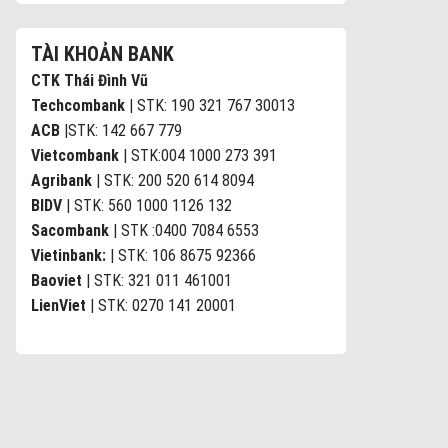
TÀI KHOẢN BANK
CTK Thái Đình Vũ
Techcombank
| STK: 190 321 767 30013
ACB
|STK: 142 667 779
Vietcombank
| STK:004 1000 273 391
Agribank
| STK: 200 520 614 8094
BIDV
| STK: 560 1000 1126 132
Sacombank
| STK :0400 7084 6553
Vietinbank:
| STK: 106 8675 92366
Baoviet
| STK: 321 011 461001
LienViet
| STK: 0270 141 20001