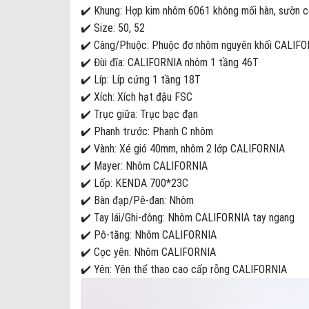
✔️ Khung: Hợp kim nhôm 6061 không mối hàn, sườn 
✔️ Size: 50, 52
✔️ Càng/Phuộc: Phuộc đơ nhôm nguyên khối CALIFORN
✔️ Đùi đĩa: CALIFORNIA nhôm 1 tầng 46T
✔️ Líp: Líp cứng 1 tầng 18T
✔️ Xích: Xích hạt đậu FSC
✔️ Trục giữa: Trục bạc đạn
✔️ Phanh trước: Phanh C nhôm
✔️ Vành: Xé gió 40mm, nhôm 2 lớp CALIFORNIA
✔️ Mayer: Nhôm CALIFORNIA
✔️ Lốp: KENDA 700*23C
✔️ Bàn đạp/Pê-đan: Nhôm
✔️ Tay lái/Ghi-đông: Nhôm CALIFORNIA tay ngang
✔️ Pô-tăng: Nhôm CALIFORNIA
✔️ Cọc yên: Nhôm CALIFORNIA
✔️ Yên: Yên thể thao cao cấp rỗng CALIFORNIA