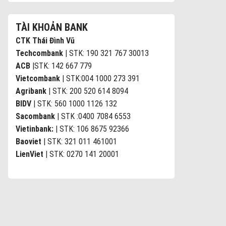
TÀI KHOẢN BANK
CTK Thái Đình Vũ
Techcombank
| STK: 190 321 767 30013
ACB
|STK: 142 667 779
Vietcombank
| STK:004 1000 273 391
Agribank
| STK: 200 520 614 8094
BIDV
| STK: 560 1000 1126 132
Sacombank
| STK :0400 7084 6553
Vietinbank:
| STK: 106 8675 92366
Baoviet
| STK: 321 011 461001
LienViet
| STK: 0270 141 20001